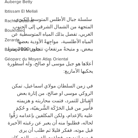
Auberge Betty
Ibtissam El Mellali
 سلسلة جبال الأطلس المتوسط الكبرى، 
Rachid Outahar
المتجهة من الشمال الشرقي إلى الجنوب 
Boukhaled
الغربي، تفصل بذلك المياه المتوسطية عن 
Zerarda
المياه الأطلسية،  مواجِهةً الأودية بعضها 
ببعض، و متيحةً مرتفعاتٍ تتجاوز 3000 مترا.
Barrage Bab Louta
Géoparc du Moyen Atlas Oriental
أعلاها هو جبل موسى أو صالح، وله أسطورة 
يحكيها الأمازيغ:
في زمن السلطان مولاي اسماعيل، تمكن 
الروكي موسى او صالح، من إثارة بعض 
القبائل للتمرد، فتمت محاربته و هزيمته 
فأُسِر من قبل الحَرْكَة الشَّريفيّة، و حُكِمَ 
عليه بالإعدام، ولكن المكلفين بإعدامه رَقُّوا 
لحاله، فطلبوا منه أن يعبر عن رغبته الأخيرة 
قبل موته، ففكر قليلا ثم طلب أن يرى 
فرسه لتوديعه، فجاؤوه بالفرس، الذي كان 