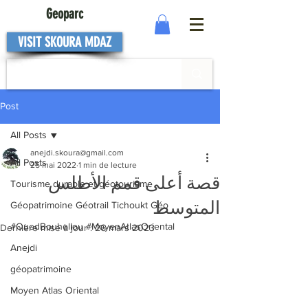
Geoparc
VISIT SKOURA MDAZ
Post
All Posts
anejdi.skoura@gmail.com
All Posts
25 mai 2022
1 min de lecture
قصة أعلى قمم الأطلس
Tourisme durable et géotourisme
المتوسط
Géopatrimoine Géotrail Tichoukt Géo
#OuedBouhellou #MoyenAtlasOriental
Dernière mise à jour :
26 mars 2023
Anejdi
géopatrimoine
Moyen Atlas Oriental