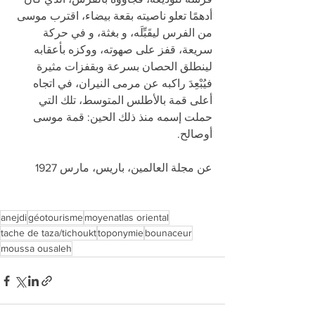
أدهمًا تعلو ناصيته بقعة بيضاء، اقترب موسى 
من الفرس ليقَبِّلَه، و بغثة، و في حركة 
سريعة، قفز على صهوته، ووكزه بأعقابه 
لينطلق الحصان بسرعة وبقفزات مثيرة  
فيُبْعِدَ راكبه عن مرمى النيران، في اتجاه 
أعلى قمة بالأطلس المتوسط، تلك التي 
حملت إسمه منذ ذلك الحين: قمة موسى 
أوصالح.
عن مجلة العالمين، باريس، مارس 1927
anejdi
géotourisme
moyenatlas oriental
tache de taza/tichoukt
toponymie
bounaceur
moussa ousaleh