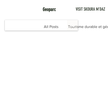
Geoparc
VISIT SKOURA M'DAZ
All Posts
Tourisme durable et gé
#OuedBouhellou #MoyenAtlasOr
Ibtissam El Mellali
Rachid O
Géoparc du Moyen Atlas Orienta