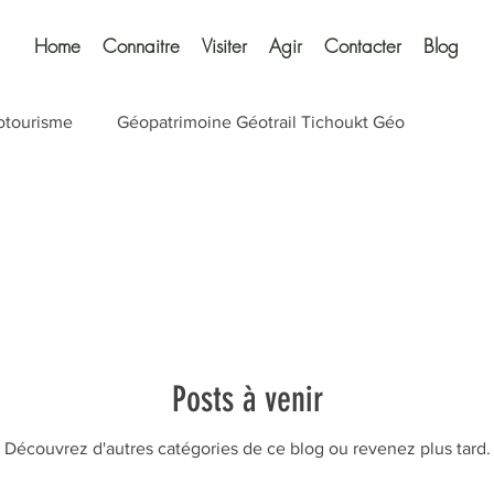
Home
Connaitre
Visiter
Agir
Contacter
Blog
otourisme
Géopatrimoine Géotrail Tichoukt Géo
iental
Anejdi
géopatrimoine
Moyen Atlas Orient
utahar
Boukhaled
Zerarda
Barrage Bab Louta
l
Posts à venir
Découvrez d'autres catégories de ce blog ou revenez plus tard.