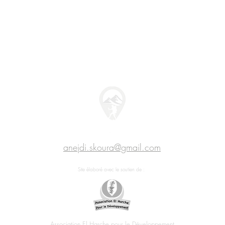
anejdi.skoura@gmail.com
Site élaboré avec le soutien de :
Association El Harche pour le Développement