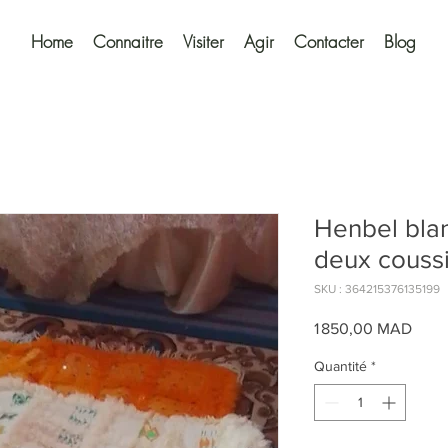
Home
Connaitre
Visiter
Agir
Contacter
Blog
Henbel blan
deux couss
SKU : 364215376135199
Prix
1 850,00 MAD
Quantité
*