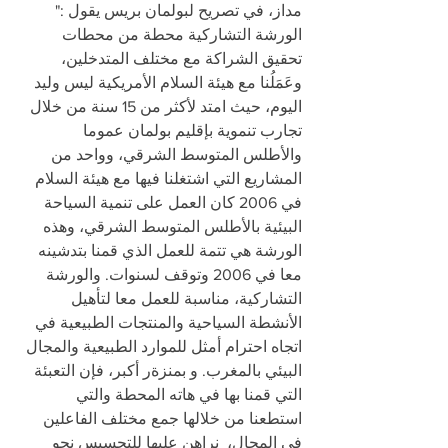
مداز، في تصريح لبولمان بريس يقول :" 
الورشة التشاركية محطة من محطات 
تحقيق الشراكة مع مختلف المتدخلين، 
وعَمَلُنا مع هيئة السلام الأمريكية ليس وليد 
اليوم، حيث امتد لأكثر من 15 سنة من خلال 
تجارب تنموية بإقليم بولمان عموما 
والأطلس المتوسط الشرقي، وواحد من 
المشاريع التي اشتغلنا فيها مع هيئة السلام 
في 2006 كان العمل على تنمية السياحة 
البيئية بالأطلس المتوسط الشرقي، وهذه 
الورشة هي تتمة للعمل الذي قمنا بتدشينه 
معا في 2006 وتوقف لسنوات. والورشة 
التشاركية، مناسبة للعمل معا لتأهيل 
الأنشطة السياحية والمنتجات الطبيعية في 
اتجاه احترام أمثل للموارد الطبيعية والمجال 
البيئي بالمغرب. و بمنزةر أكبر، فإن التعبئة 
التي قمنا بها في هاته المحطة والتي 
استطعنا من خلالها جمع مختلف الفاعلين 
في المجال،  نراهن عليها للتحسيس نحو 