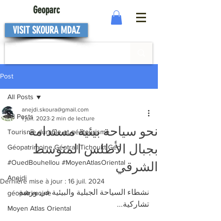
Geoparc
VISIT SKOURA MDAZ
Post
All Posts
anejdi.skoura@gmail.com
All Posts
1 juil. 2023
2 min de lecture
نحو سياحة بيئية مستدامة
Tourisme durable et géotourisme
بجبال الأطلس المتوسط
Géopatrimoine Géotrail Tichoukt Géo
#OuedBouhellou #MoyenAtlasOriental
الشرقي
Anejdi
Dernière mise à jour :
16 juil. 2024
نشطاء السياحة الجبلية والبيئية في ورشة 
géopatrimoine
تشاركية...
Moyen Atlas Oriental