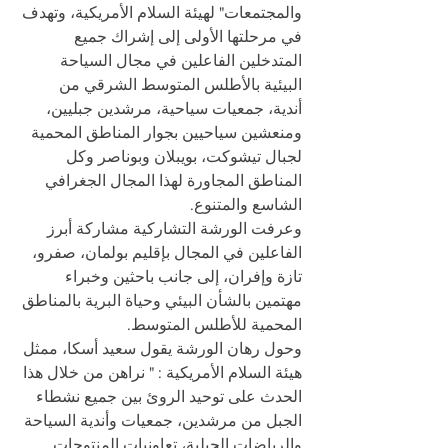
والمجتمعات" لهيئة السلام الأمريكية، وتهدف 
في مرحلتها الأولى إلى إشراك جميع 
المتدخلين الفاعلين في مجال السياحة 
البيئية بالأطلس المتوسط الشرقي من 
أندية، جمعيات سياحية، مرشدين جبليين، 
ومنعشين سياحيين بجوار المناطق المحمية 
لجبال تيشوكت، بويبلان وبوناصر وكل 
المناطق المجاورة لهذا المجال الجغرافي 
الشاسع والمتنوع. 
وعرفت الورشة التشاركية مشاركة أبرز 
الفاعلين في المجال بإقليم بولمان، صفرو، 
تازة وإفران، إلى جانب باحثين وخبراء 
مهتمين بالشأن البيئي وحياة البرية بالمناطق 
المحمية للأطلس المتوسط.
وحول رهان الورشة يقول سعيد أسكا، ممثل 
هيئة السلام الأمريكية : " نراهن من خلال هذا 
الحدث على توحيد الروئ بين جميع نشطاء 
الجبل من مرشدين، جمعيات وأندية السياحة 
والرياضات الجبلية، تعاونيات المنتوجات 