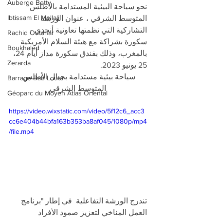
Auberge Betty
نحو سياحة البيئية المستدامة بالأطلس 
Ibtissam El Mellali
المتوسط الشرقي ، عنوان الورشة 
التشاركية التي نظمتها تعاونية أنجدي - 
Rachid Outahar
سكورة بشراكة مع هيئة السلام الأمريكية 
Boukhaled
بالمغرب، وذلك بفندق سكورة مداز أيام 24، 
Zerarda
25 يونيو 2023.
سياحة بيئية مستدامة بجبال الأطلس 
Barrage Bab Louta
المتوسط الشرقي
Géoparc du Moyen Atlas Oriental
https://video.wixstatic.com/video/5f12c6_acc3
cc6e404b44bfa163b353ba8af045/1080p/mp4
/file.mp4
تندرج الورشة التفاعلية  في إطار "برنامج 
العمل المناخي لتعزيز صمود الأفراد 