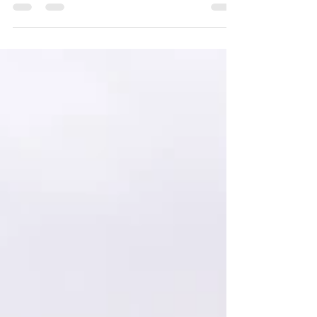
l'ouest de Taza, cette vallée de 40 km de long offre
une traversée spectaculaire à travers des
paysages où la géologie et l'écologie se
rencontrent pour créer un spectacle naturel
unique.